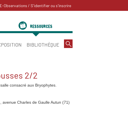
E-Observations
/ S'identifier ou s'inscrire
RESSOURCES
XPOSITION
BIBLIOTHÈQUE
usses 2/2
n salle consacré aux Bryophytes.
 avenue Charles de Gaulle Autun (71)